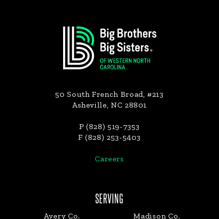
Footer
50 South French Broad, #213
Asheville, NC 28801
P (828) 519-7353
F (828) 253-5403
Careers
SERVING
Avery Co.
Madison Co.